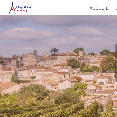
ACCUEIL
llez Xin
!
 de vivre en voyage