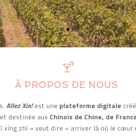
À PROPOS DE NOUS 
s. 
Allez Xin!
 est une 
plateforme digitale 
créé
 et destinée aux 
Chinois de Chine, de France
xíng zhì » veut dire « arriver là où le cœur 