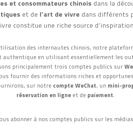
tes et consommateurs chinois
 dans la déco
tiques
 et de 
l’art de vivre
 dans différents 
 vivre constitue une riche source d’inspiration
ilisation des internautes chinois, notre platefor
t authentique en utilisant essentiellement les ou
sons principalement trois comptes publics sur 
WeC
ous fournir des informations riches et opportunes
urnirons, sur notre 
compte WeChat
, un 
mini-pr
réservation en ligne 
et de 
paiement
. 
vous abonner à nos comptes publics sur les médias 