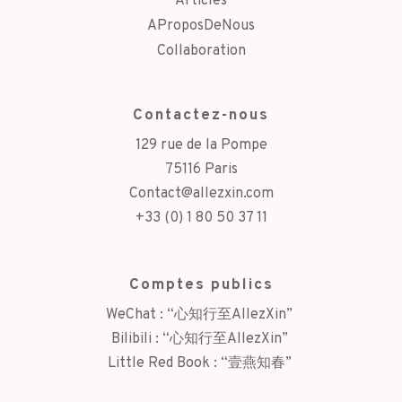
Articles
AProposDeNous
Collaboration
Contactez-nous
129 rue de la Pompe
75116 Paris
Contact@allezxin.com
+33 (0) 1 80 50 37 11
Comptes publics
WeChat : “心知行至AllezXin” 
Bilibili : “心知行至AllezXin” 
Little Red Book : “壹燕知春” 